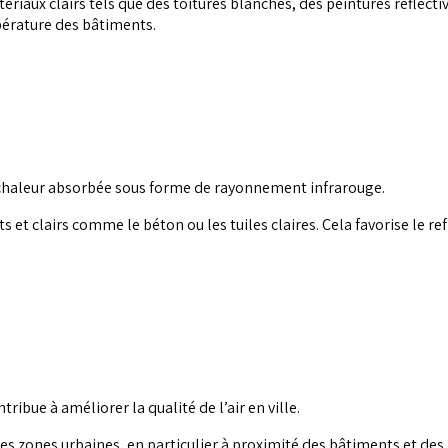
ériaux clairs tels que des toitures blanches, des peintures réflecti
pérature des bâtiments.
a chaleur absorbée sous forme de rayonnement infrarouge.
ts et clairs comme le béton ou les tuiles claires. Cela favorise le r
bue à améliorer la qualité de l’air en ville.
les zones urbaines, en particulier à proximité des bâtiments et de