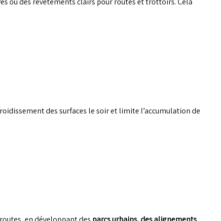
ves ou des revêtements clairs pour routes et trottoirs. Cela
efroidissement des surfaces le soir et limite l’accumulation de
s routes, en développant des
parcs urbains, des alignements