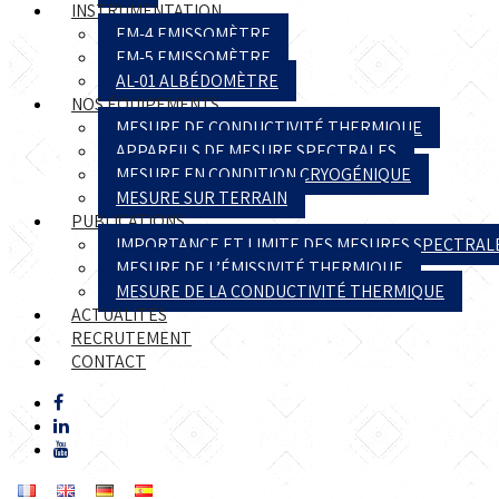
INSTRUMENTATION
EM-4 EMISSOMÈTRE
EM-5 EMISSOMÈTRE
AL-01 ALBÉDOMÈTRE
NOS ÉQUIPEMENTS
MESURE DE CONDUCTIVITÉ THERMIQUE
APPAREILS DE MESURE SPECTRALES
MESURE EN CONDITION CRYOGÉNIQUE
MESURE SUR TERRAIN
PUBLICATIONS
IMPORTANCE ET LIMITE DES MESURES SPECTRAL
MESURE DE L’ÉMISSIVITÉ THERMIQUE
MESURE DE LA CONDUCTIVITÉ THERMIQUE
ACTUALITÉS
RECRUTEMENT
CONTACT