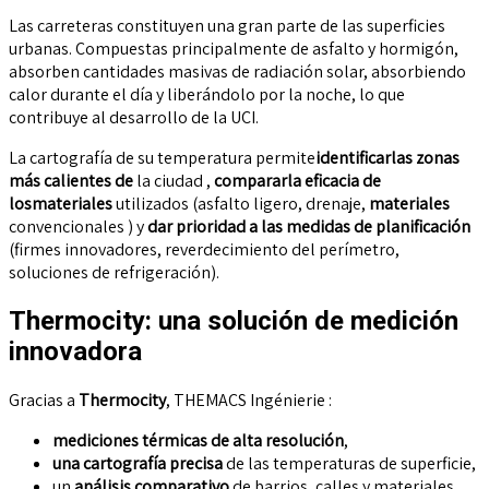
Las carreteras constituyen una gran parte de las superficies
urbanas. Compuestas principalmente de asfalto y hormigón,
absorben cantidades masivas de radiación solar, absorbiendo
calor durante el día y liberándolo por la noche, lo que
contribuye al desarrollo de la UCI.
La cartografía de su temperatura permite
identificar
las zonas
más calientes de
la ciudad
,
comparar
la eficacia de
los
materiales
utilizados
(asfalto ligero, drenaje,
materiales
convencionales
) y
dar prioridad a las medidas de planificación
(firmes innovadores, reverdecimiento del perímetro,
soluciones de refrigeración)
.
Thermocity: una solución de medición
innovadora
Gracias a
Thermocity
, THEMACS Ingénierie :
mediciones térmicas de alta resolución
,
una cartografía precisa
de las temperaturas de superficie,
un
análisis comparativo
de barrios, calles y materiales.