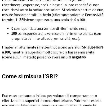
rivestimenti, coperture, ecc.) in base alla loro capacità di non
riscaldarsi sotto la radiazione solare. Si calcola a partire da due
misure fondamentali: l’
albedo
(riflettanza solare) e l’
emissività
termica. L
‘SRI
viene espresso su una scala da 0 a 100 :
0
corrisponde a una vernice di riferimento nera,
100
corrisponde a una vernice di riferimento bianca (con
proprietà definite: albedo, emissività, ecc.).
I materiali altamente riflettenti possono avere un SRI
superiore
a 100
, mentre le superfici molto scure o a bassa emissività
(come alcuni metalli) possono avere un SRI
negativo
.
Come si misura l’SRI?
Può essere misurato
in loco
per valutare il com
portamento
effettivo delle superfici in condizioni urbane. Può anche essere
misurato in laboratorio, spesso su campioni, utilizzando la