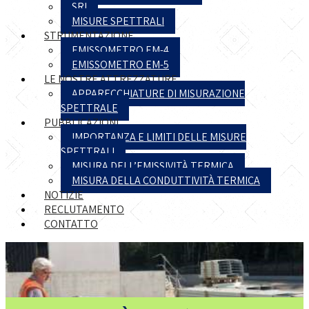
SRI
MISURE SPETTRALI
STRUMENTAZIONE
EMISSOMETRO EM-4
EMISSOMETRO EM-5
LE NOSTRE ATTREZZATURE
APPARECCHIATURE DI MISURAZIONE
SPETTRALE
PUBBLICAZIONI
IMPORTANZA E LIMITI DELLE MISURE
SPETTRALI
MISURA DELL’EMISSIVITÀ TERMICA
MISURA DELLA CONDUTTIVITÀ TERMICA
NOTIZIE
RECLUTAMENTO
CONTATTO