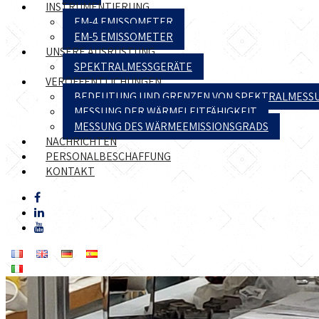
INSTRUMENTIERUNG
EM-4 EMISSOMETER
EM-5 EMISSOMETER
UNSERE AUSRÜSTUNG
SPEKTRALMESSGERÄTE
VERÖFFENTLICHUNGEN
BEDEUTUNG UND GRENZEN VON SPEKTRALMESS
MESSUNG DER WÄRMELEITFÄHIGKEIT
MESSUNG DES WÄRMEEMISSIONSGRADS
NACHRICHTEN
PERSONALBESCHAFFUNG
KONTAKT