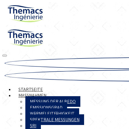
STARTSEITE
MASSNAHMEN
MESSUNG DER ALBEDO
EMISSIONSGRAD
WÄRMELEITFÄHIGKEIT
SPEKTRALE MESSUNGEN
SRI