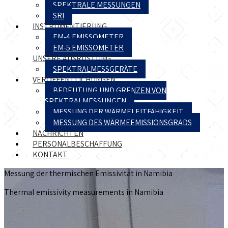
SPEKTRALE MESSUNGEN
SRI
INSTRUMENTIERUNG
EM-4 EMISSOMETER
EM-5 EMISSOMETER
UNSERE AUSRÜSTUNG
SPEKTRALMESSGERÄTE
VERÖFFENTLICHUNGEN
BEDEUTUNG UND GRENZEN VON
SPEKTRALMESSUNGEN
MESSUNG DER WÄRMELEITFÄHIGKEIT
MESSUNG DES WÄRMEEMISSIONSGRADS
NACHRICHTEN
PERSONALBESCHAFFUNG
KONTAKT
Messung der thermischen Emissivität in Namibia
Thermal emissivity measurements in Namibia