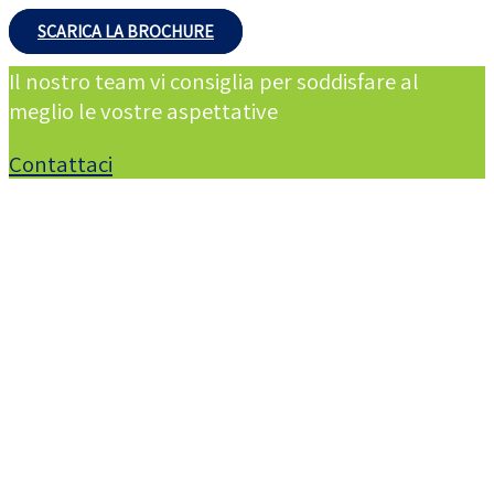
SCARICA LA BROCHURE
Il nostro team vi
consiglia
per
soddisfare
al
meglio
le
vostre
aspettative
Contattaci