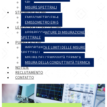
SRI
MISURE SPETTRALI
STRUMENTAZIONE
EMISSOMETRO EM-4
EMISSOMETRO EM-5
LE NOSTRE ATTREZZATURE
APPARECCHIATURE DI MISURAZIONE
SPETTRALE
PUBBLICAZIONI
IMPORTANZA E LIMITI DELLE MISURE
SPETTRALI
MISURA DELL’EMISSIVITÀ TERMICA
MISURA DELLA CONDUTTIVITÀ TERMICA
NOTIZIE
RECLUTAMENTO
CONTATTO