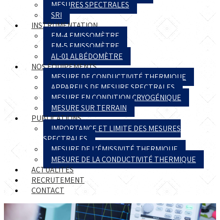
MESURES SPECTRALES
SRI
INSTRUMENTATION
EM-4 EMISSOMÈTRE
EM-5 EMISSOMÈTRE
AL-01 ALBÉDOMÈTRE
NOS ÉQUIPEMENTS
MESURE DE CONDUCTIVITÉ THERMIQUE
APPAREILS DE MESURE SPECTRALES
MESURE EN CONDITION CRYOGÉNIQUE
MESURE SUR TERRAIN
PUBLICATIONS
IMPORTANCE ET LIMITE DES MESURES
SPECTRALES
MESURE DE L’ÉMISSIVITÉ THERMIQUE
MESURE DE LA CONDUCTIVITÉ THERMIQUE
ACTUALITÉS
RECRUTEMENT
CONTACT