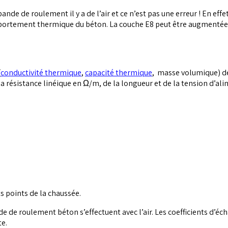
ande de roulement il y a de l’air et ce n’est pas une erreur ! En ef
portement thermique du béton. La couche E8 peut être augmentée (1
(
conductivité thermique
,
capacité thermique
, masse volumique) de
 la résistance linéique en Ω/m, de la longueur et de la tension d’
s points de la chaussée.
de de roulement béton s’effectuent avec l’air. Les coefficients d’é
te.