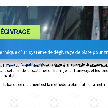
DÉGIVRAGE
hermique d’un système de dégivrage de piste pour 
Accueil
»
Actualités
»
Modélisation thermique de dégivrage
les tramways à pneus peut être combattu soit par des fondants (se
Le sel corrode les systèmes de freinage des tramways et les fonda
nnementale.
ans la bande de roulement est la méthode la plus pratique à mett