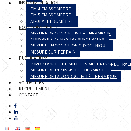
INSTRUMENTATION
EM-4 EMISSOMÈTRE
EM-5 EMISSOMÈTRE
AL-01 ALBÉDOMÈTRE
NOS ÉQUIPEMENTS
MESURE DE CONDUCTIVITÉ THERMIQUE
APPAREILS DE MESURE SPECTRALES
MESURE EN CONDITION CRYOGÉNIQUE
MESURE SUR TERRAIN
PUBLICATIONS
IMPORTANCE ET LIMITE DES MESURES SPECTRAL
MESURE DE L’ÉMISSIVITÉ THERMIQUE
MESURE DE LA CONDUCTIVITÉ THERMIQUE
ACTUALITÉS
RECRUTEMENT
CONTACT