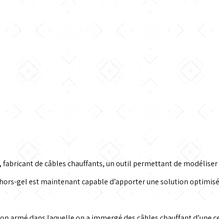
abricant de câbles chauffants, un outil permettant de modélise
rs-gel est maintenant capable d’apporter une solution optimisée
on armé dans laquelle on a immergé des câbles chauffant d’une ce