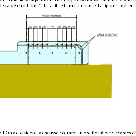
e câble chauffant. Cela facilite la maintenance. La figure 1 prés
ord. On a considéré la chaussée comme une suite infinie de câbles c