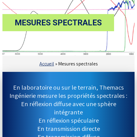
MESURES
SPECTRALES
Accueil
»
Mesures spectrales
En laboratoire ou sur le terrain, Themacs
Ingénierie mesure les propriétés spectrales :
En réflexion diffuse avec une sphère
intégrante
En réflexion spéculaire
En transmission directe
En transmission diffuse