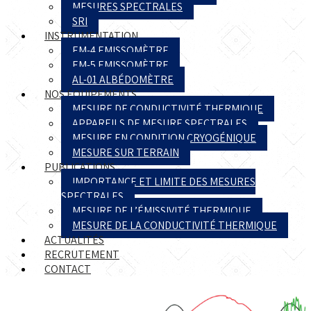
MESURES SPECTRALES
SRI
INSTRUMENTATION
EM-4 EMISSOMÈTRE
EM-5 EMISSOMÈTRE
AL-01 ALBÉDOMÈTRE
NOS ÉQUIPEMENTS
MESURE DE CONDUCTIVITÉ THERMIQUE
APPAREILS DE MESURE SPECTRALES
MESURE EN CONDITION CRYOGÉNIQUE
MESURE SUR TERRAIN
PUBLICATIONS
IMPORTANCE ET LIMITE DES MESURES
SPECTRALES
MESURE DE L’ÉMISSIVITÉ THERMIQUE
MESURE DE LA CONDUCTIVITÉ THERMIQUE
ACTUALITÉS
RECRUTEMENT
CONTACT