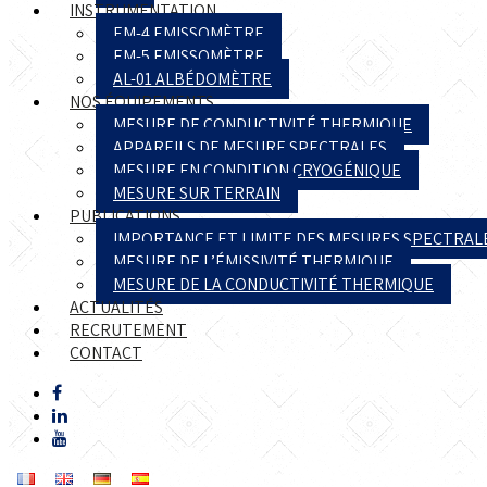
INSTRUMENTATION
EM-4 EMISSOMÈTRE
EM-5 EMISSOMÈTRE
AL-01 ALBÉDOMÈTRE
NOS ÉQUIPEMENTS
MESURE DE CONDUCTIVITÉ THERMIQUE
APPAREILS DE MESURE SPECTRALES
MESURE EN CONDITION CRYOGÉNIQUE
MESURE SUR TERRAIN
PUBLICATIONS
IMPORTANCE ET LIMITE DES MESURES SPECTRAL
MESURE DE L’ÉMISSIVITÉ THERMIQUE
MESURE DE LA CONDUCTIVITÉ THERMIQUE
ACTUALITÉS
RECRUTEMENT
CONTACT