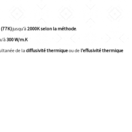
s
(77K)
jusqu’à
2000K selon la méthode
.
u’à
300 W/m.K
ultanée de la
diffusivité thermique
ou de
l’effusivité thermique