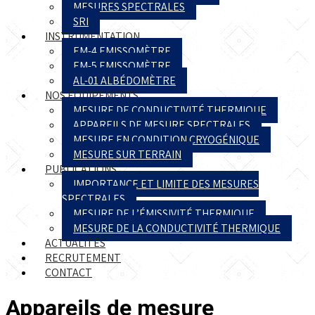
MESURES SPECTRALES
SRI
INSTRUMENTATION
EM-4 EMISSOMÈTRE
EM-5 EMISSOMÈTRE
AL-01 ALBÉDOMÈTRE
NOS ÉQUIPEMENTS
MESURE DE CONDUCTIVITÉ THERMIQUE
APPAREILS DE MESURE SPECTRALES
MESURE EN CONDITION CRYOGÉNIQUE
MESURE SUR TERRAIN
PUBLICATIONS
IMPORTANCE ET LIMITE DES MESURES
SPECTRALES
MESURE DE L’ÉMISSIVITÉ THERMIQUE
MESURE DE LA CONDUCTIVITÉ THERMIQUE
ACTUALITÉS
RECRUTEMENT
CONTACT
Appareils de mesure