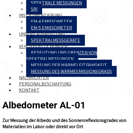
SPEKTRALE MESSUNGEN
SRI
INSTRUMENTIERUNG
EM-4 EMISSOMETER
EM-5 EMISSOMETER
UNSERE AUSRÜSTUNG
SPEKTRALMESSGERÄTE
VERÖFFENTLICHUNGEN
BEDEUTUNG UND GRENZEN VON
SPEKTRALMESSUNGEN
MESSUNG DER WÄRMELEITFÄHIGKEIT
MESSUNG DES WÄRMEEMISSIONSGRADS
NACHRICHTEN
PERSONALBESCHAFFUNG
KONTAKT
Albedometer AL-01
Zur Messung der Albedo und des Sonnenreflexionsgrades von
Materialien im Labor oder direkt vor Ort