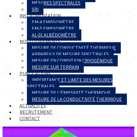
MESURES SPECTRALES
SRI
INSTRUMENTATION
EM-4 EMISSOMÈTRE
EM-5 EMISSOMÈTRE
AL-01 ALBÉDOMÈTRE
NOS ÉQUIPEMENTS
MESURE DE CONDUCTIVITÉ THERMIQUE
APPAREILS DE MESURE SPECTRALES
MESURE EN CONDITION CRYOGÉNIQUE
MESURE SUR TERRAIN
PUBLICATIONS
IMPORTANCE ET LIMITE DES MESURES
SPECTRALES
MESURE DE L’ÉMISSIVITÉ THERMIQUE
MESURE DE LA CONDUCTIVITÉ THERMIQUE
ACTUALITÉS
RECRUTEMENT
CONTACT