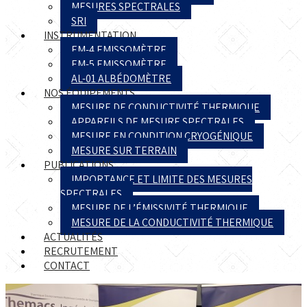
MESURES SPECTRALES
SRI
INSTRUMENTATION
EM-4 EMISSOMÈTRE
EM-5 EMISSOMÈTRE
AL-01 ALBÉDOMÈTRE
NOS ÉQUIPEMENTS
MESURE DE CONDUCTIVITÉ THERMIQUE
APPAREILS DE MESURE SPECTRALES
MESURE EN CONDITION CRYOGÉNIQUE
MESURE SUR TERRAIN
PUBLICATIONS
IMPORTANCE ET LIMITE DES MESURES
SPECTRALES
MESURE DE L’ÉMISSIVITÉ THERMIQUE
MESURE DE LA CONDUCTIVITÉ THERMIQUE
ACTUALITÉS
RECRUTEMENT
CONTACT