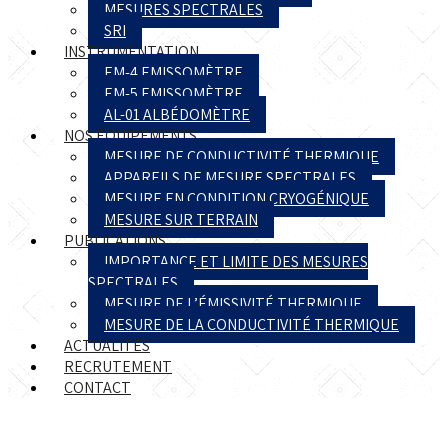
MESURES SPECTRALES
SRI
INSTRUMENTATION
EM-4 EMISSOMÈTRE
EM-5 EMISSOMÈTRE
AL-01 ALBÉDOMÈTRE
NOS ÉQUIPEMENTS
MESURE DE CONDUCTIVITÉ THERMIQUE
APPAREILS DE MESURE SPECTRALES
MESURE EN CONDITION CRYOGÉNIQUE
MESURE SUR TERRAIN
PUBLICATIONS
IMPORTANCE ET LIMITE DES MESURES
SPECTRALES
MESURE DE L’ÉMISSIVITÉ THERMIQUE
MESURE DE LA CONDUCTIVITÉ THERMIQUE
ACTUALITÉS
RECRUTEMENT
CONTACT