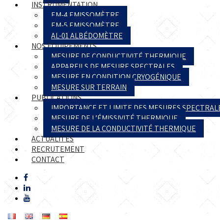
INSTRUMENTATION
EM-4 EMISSOMÈTRE
EM-5 EMISSOMÈTRE
AL-01 ALBÉDOMÈTRE
NOS ÉQUIPEMENTS
MESURE DE CONDUCTIVITÉ THERMIQUE
APPAREILS DE MESURE SPECTRALES
MESURE EN CONDITION CRYOGÉNIQUE
MESURE SUR TERRAIN
PUBLICATIONS
IMPORTANCE ET LIMITE DES MESURES SPECTRAL
MESURE DE L’ÉMISSIVITÉ THERMIQUE
MESURE DE LA CONDUCTIVITÉ THERMIQUE
ACTUALITÉS
RECRUTEMENT
CONTACT