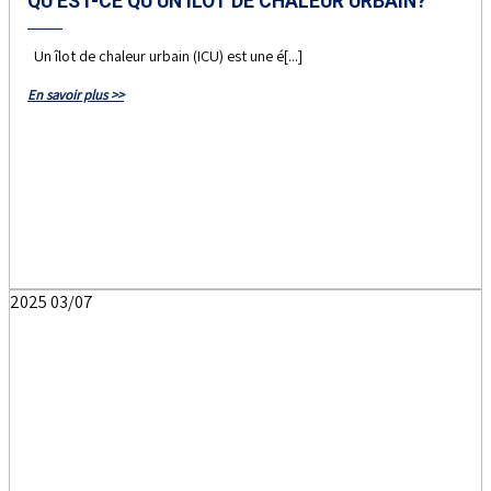
QU’EST-CE QU’UN ÎLOT DE CHALEUR URBAIN?
Un îlot de chaleur urbain (ICU) est une é[...]
En savoir plus >>
2025
03/07