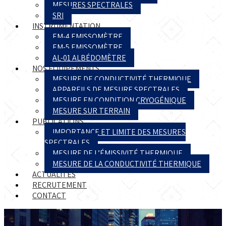
MESURES SPECTRALES
SRI
INSTRUMENTATION
EM-4 EMISSOMÈTRE
EM-5 EMISSOMÈTRE
AL-01 ALBÉDOMÈTRE
NOS ÉQUIPEMENTS
MESURE DE CONDUCTIVITÉ THERMIQUE
APPAREILS DE MESURE SPECTRALES
MESURE EN CONDITION CRYOGÉNIQUE
MESURE SUR TERRAIN
PUBLICATIONS
IMPORTANCE ET LIMITE DES MESURES
SPECTRALES
MESURE DE L’ÉMISSIVITÉ THERMIQUE
MESURE DE LA CONDUCTIVITÉ THERMIQUE
ACTUALITÉS
RECRUTEMENT
CONTACT