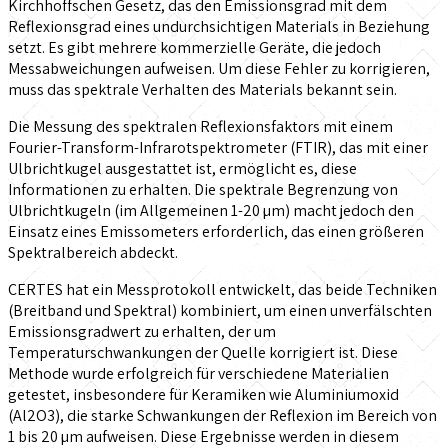
Kirchhoffschen Gesetz, das den Emissionsgrad mit dem
Reflexionsgrad eines undurchsichtigen Materials in Beziehung
setzt. Es gibt mehrere kommerzielle Geräte, die jedoch
Messabweichungen aufweisen. Um diese Fehler zu korrigieren,
muss das spektrale Verhalten des Materials bekannt sein.
Die Messung des spektralen Reflexionsfaktors mit einem
Fourier-Transform-Infrarotspektrometer (FTIR), das mit einer
Ulbrichtkugel ausgestattet ist, ermöglicht es, diese
Informationen zu erhalten. Die spektrale Begrenzung von
Ulbrichtkugeln (im Allgemeinen 1-20 µm) macht jedoch den
Einsatz eines Emissometers erforderlich, das einen größeren
Spektralbereich abdeckt.
CERTES hat ein Messprotokoll entwickelt, das beide Techniken
(Breitband und Spektral) kombiniert, um einen unverfälschten
Emissionsgradwert zu erhalten, der um
Temperaturschwankungen der Quelle korrigiert ist. Diese
Methode wurde erfolgreich für verschiedene Materialien
getestet, insbesondere für Keramiken wie Aluminiumoxid
(Al2O3), die starke Schwankungen der Reflexion im Bereich von
1 bis 20 µm aufweisen. Diese Ergebnisse werden in diesem