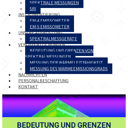
SPEKTRALE MESSUNGEN
SRI
INSTRUMENTIERUNG
EM-4 EMISSOMETER
EM-5 EMISSOMETER
UNSERE AUSRÜSTUNG
SPEKTRALMESSGERÄTE
VERÖFFENTLICHUNGEN
BEDEUTUNG UND GRENZEN VON
SPEKTRALMESSUNGEN
MESSUNG DER WÄRMELEITFÄHIGKEIT
MESSUNG DES WÄRMEEMISSIONSGRADS
NACHRICHTEN
PERSONALBESCHAFFUNG
KONTAKT
BEDEUTUNG UND GRENZEN