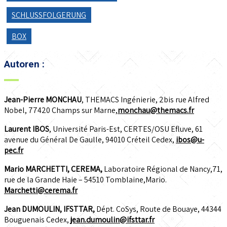
SCHLUSSFOLGERUNG
BOX
Autoren :
Jean-Pierre MONCHAU
, THEMACS Ingénierie, 2bis rue Alfred
Nobel, 77420 Champs sur Marne,
monchau@themacs.fr
Laurent IBOS
, Université Paris-Est, CERTES/OSU Efluve, 61
avenue du Général De Gaulle, 94010 Créteil Cedex,
ibos@u-
pec.fr
Mario MARCHETTI, CEREMA,
Laboratoire Régional de Nancy,71,
rue de la Grande Haie – 54510 Tomblaine,Mario.
Marchetti@cerema.fr
Jean DUMOULIN, IFSTTAR,
Dépt. CoSys, Route de Bouaye, 44344
Bouguenais Cedex,
jean.dumoulin@ifsttar.fr