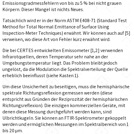
Emissionsgradmessfehlern von bis zu 5 % bei nicht grauen
Körpern. Dieser Mangel ist nichts Neues.
Tatsächlich wird er in der Norm ASTM E408-71 (Standard Test
Method for Total Normal Emittance of Surface Using
Inspection-Meter Techniques) erwähnt. Wir können auch auf [5]
verweisen, wo diese Art von Fehler kurz erwähnt wird.
Die bei CERTES entwickelten Emissometer [1,2] verwenden
Infrarotquellen, deren Temperatur sehr nahe an der
Umgebungstemperatur liegt. Das Problem bleibt jedoch
ungelöst, da die Modulation die Spektralverteilung der Quelle
erheblich beeinflusst (siehe Kasten 1).
Um diese Unsicherheit zu beseitigen, muss die hemisphärische
spektrale Richtungsreflexion gemessen werden (diese
entspricht aus Gründen der Reziprozität der hemisphärischen
Richtungsreflexion). Die einzigen kommerziellen Geräte, mit
denen diese Messung durchgeführt werden kann, sind
Ulbrichtkugeln. Sie können an FTIR-Spektrometer gekoppelt
werden und ermöglichen Messungen im Spektralbereich von 1
bis 20 µm.