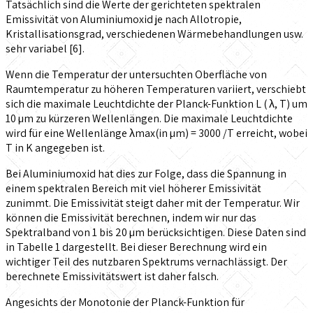
Tatsächlich sind die Werte der gerichteten spektralen
Emissivität von Aluminiumoxid je nach Allotropie,
Kristallisationsgrad, verschiedenen Wärmebehandlungen usw.
sehr variabel [6].
Wenn die Temperatur der untersuchten Oberfläche von
Raumtemperatur zu höheren Temperaturen variiert, verschiebt
sich die maximale Leuchtdichte der Planck-Funktion L ( λ, T) um
10 µm zu kürzeren Wellenlängen. Die maximale Leuchtdichte
wird für eine Wellenlänge λmax(in µm) = 3000 /T erreicht, wobei
T in K angegeben ist.
Bei Aluminiumoxid hat dies zur Folge, dass die Spannung in
einem spektralen Bereich mit viel höherer Emissivität
zunimmt. Die Emissivität steigt daher mit der Temperatur. Wir
können die Emissivität berechnen, indem wir nur das
Spektralband von 1 bis 20 µm berücksichtigen. Diese Daten sind
in Tabelle 1 dargestellt. Bei dieser Berechnung wird ein
wichtiger Teil des nutzbaren Spektrums vernachlässigt. Der
berechnete Emissivitätswert ist daher falsch.
Angesichts der Monotonie der Planck-Funktion für