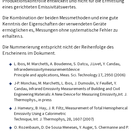
Produktionskontrolle entwickelt und nicht für die Ermittlung
eines gerichteten Emissivitätswertes.
Die Kombination der beiden Messmethoden und eine gute
Kenntnis der Eigenschaften der verwendeten Geräte
ermöglichen es, Messungen ohne systematische Fehler zu
erhalten.s.
Die Nummerierung entspricht nicht der Reihenfolge des
Erscheinens im Dokument.
L. Ibos, M. Marchetti, A. Boudenne, S. Datcu, J.Livet, Y. Candau,
Infraredemissivitymeasurementdevice:
Principle and applications, Meas. Sci. Technology.17, 2950 (2006)
J-P. Monchau, M. Marchetti, L. Ibos, J. Dumoulin, V. Feuillet, Y.
Candau, Infrared Emissivity Measurements of Building and Civil
Engineering Materials: A New Device for Measuring Emissivity,Int. J.
Thermophys., in press
J. Hameury, B. Hay, J. R. Filtz, Measurement of Total Hemispherical
Emissivity Using a Calorimetric
Technique, Int. J. Thermophys, 28, 1607 (2007)
O. Rozenbaum, D. De Sousa Meneses, Y. Auger, S. Chermanne and P.