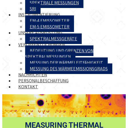
SPEKTRALE MESSUNGEN
SRI
INSTRUMENTIERUNG
EM-4 EMISSOMETER
EM-5 EMISSOMETER
UNSERE AUSRÜSTUNG
SPEKTRALMESSGERÄTE
VERÖFFENTLICHUNGEN
BEDEUTUNG UND GRENZEN VON
SPEKTRALMESSUNGEN
MESSUNG DER WÄRMELEITFÄHIGKEIT
MESSUNG DES WÄRMEEMISSIONSGRADS
NACHRICHTEN
PERSONALBESCHAFFUNG
KONTAKT
MEASURING
THERMAL