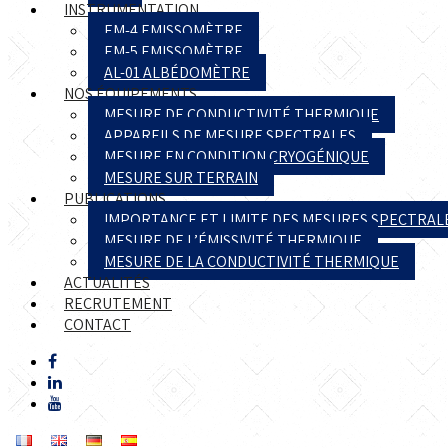
INSTRUMENTATION
EM-4 EMISSOMÈTRE
EM-5 EMISSOMÈTRE
AL-01 ALBÉDOMÈTRE
NOS ÉQUIPEMENTS
MESURE DE CONDUCTIVITÉ THERMIQUE
APPAREILS DE MESURE SPECTRALES
MESURE EN CONDITION CRYOGÉNIQUE
MESURE SUR TERRAIN
PUBLICATIONS
IMPORTANCE ET LIMITE DES MESURES SPECTRAL
MESURE DE L’ÉMISSIVITÉ THERMIQUE
MESURE DE LA CONDUCTIVITÉ THERMIQUE
ACTUALITÉS
RECRUTEMENT
CONTACT