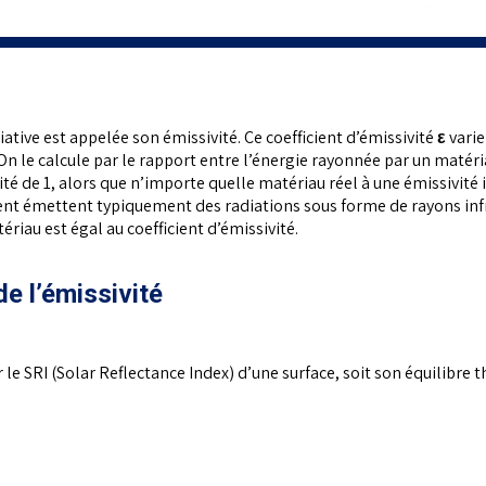
ative est appelée son émissivité. Ce coefficient d’émissivité
ε
varie
n le calcule par le rapport entre l’énergie rayonnée par un matér
ité de 1, alors que n’importe quelle matériau réel à une émissivité
ment émettent typiquement des radiations sous forme de rayons inf
riau est égal au coefficient d’émissivité.
e l’émissivité
er le SRI (Solar Reflectance Index) d’une surface, soit son équilibr