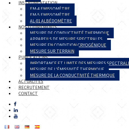
INSTRUMENTATION
EM-4 EMISSOMÈTRE
EM-5 EMISSOMÈTRE
AL-01 ALBÉDOMÈTRE
NOS ÉQUIPEMENTS
MESURE DE CONDUCTIVITÉ THERMIQUE
APPAREILS DE MESURE SPECTRALES
MESURE EN CONDITION CRYOGÉNIQUE
MESURE SUR TERRAIN
PUBLICATIONS
IMPORTANCE ET LIMITE DES MESURES SPECTRAL
MESURE DE L’ÉMISSIVITÉ THERMIQUE
MESURE DE LA CONDUCTIVITÉ THERMIQUE
ACTUALITÉS
RECRUTEMENT
CONTACT