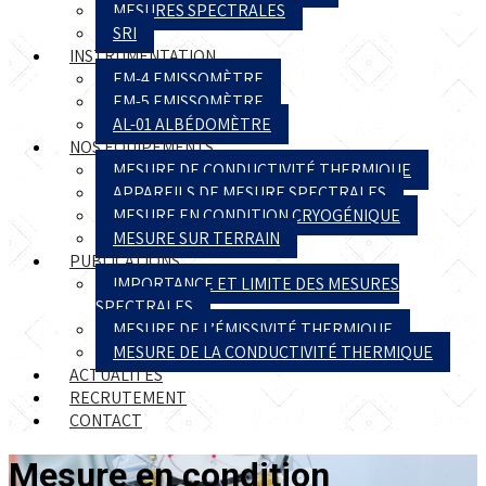
MESURES SPECTRALES
SRI
INSTRUMENTATION
EM-4 EMISSOMÈTRE
EM-5 EMISSOMÈTRE
AL-01 ALBÉDOMÈTRE
NOS ÉQUIPEMENTS
MESURE DE CONDUCTIVITÉ THERMIQUE
APPAREILS DE MESURE SPECTRALES
MESURE EN CONDITION CRYOGÉNIQUE
MESURE SUR TERRAIN
PUBLICATIONS
IMPORTANCE ET LIMITE DES MESURES
SPECTRALES
MESURE DE L’ÉMISSIVITÉ THERMIQUE
MESURE DE LA CONDUCTIVITÉ THERMIQUE
ACTUALITÉS
RECRUTEMENT
CONTACT
Mesure en condition