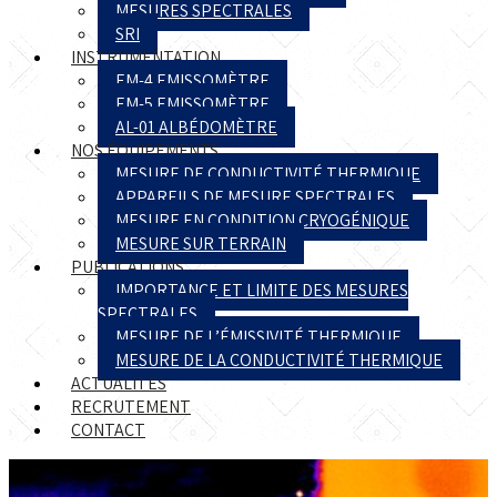
MESURES SPECTRALES
SRI
INSTRUMENTATION
EM-4 EMISSOMÈTRE
EM-5 EMISSOMÈTRE
AL-01 ALBÉDOMÈTRE
NOS ÉQUIPEMENTS
MESURE DE CONDUCTIVITÉ THERMIQUE
APPAREILS DE MESURE SPECTRALES
MESURE EN CONDITION CRYOGÉNIQUE
MESURE SUR TERRAIN
PUBLICATIONS
IMPORTANCE ET LIMITE DES MESURES
SPECTRALES
MESURE DE L’ÉMISSIVITÉ THERMIQUE
MESURE DE LA CONDUCTIVITÉ THERMIQUE
ACTUALITÉS
RECRUTEMENT
CONTACT