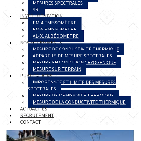
MESURES SPECTRALES
SRI
INSTRUMENTATION
EM-4 EMISSOMÈTRE
EM-5 EMISSOMÈTRE
AL-01 ALBÉDOMÈTRE
NOS ÉQUIPEMENTS
MESURE DE CONDUCTIVITÉ THERMIQUE
APPAREILS DE MESURE SPECTRALES
MESURE EN CONDITION CRYOGÉNIQUE
MESURE SUR TERRAIN
PUBLICATIONS
IMPORTANCE ET LIMITE DES MESURES
SPECTRALES
MESURE DE L’ÉMISSIVITÉ THERMIQUE
MESURE DE LA CONDUCTIVITÉ THERMIQUE
ACTUALITÉS
RECRUTEMENT
CONTACT