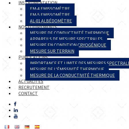
INSTRUMENTATION
EM-4 EMISSOMÈTRE
EM-5 EMISSOMÈTRE
AL-01 ALBÉDOMÈTRE
NOS ÉQUIPEMENTS
MESURE DE CONDUCTIVITÉ THERMIQUE
APPAREILS DE MESURE SPECTRALES
MESURE EN CONDITION CRYOGÉNIQUE
MESURE SUR TERRAIN
PUBLICATIONS
IMPORTANCE ET LIMITE DES MESURES SPECTRAL
MESURE DE L’ÉMISSIVITÉ THERMIQUE
MESURE DE LA CONDUCTIVITÉ THERMIQUE
ACTUALITÉS
RECRUTEMENT
CONTACT